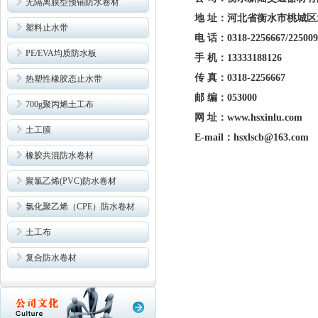
无隔离膜型预铺防水卷材
地 址：河北省衡水市桃城区
塑料止水带
电 话：0318-2256667/22500
PE/EVA均质防水板
手 机：13333188126
传 真：0318-2256667
热塑性橡胶态止水带
邮 编：053000
700g聚丙烯土工布
网 址：www.hsxinlu.com
土工膜
E-mail：hsxlscb@163.com
橡胶共混防水卷材
聚氯乙烯(PVC)防水卷材
氯化聚乙烯（CPE）防水卷材
土工布
复合防水卷材