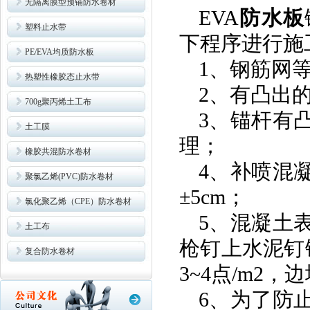
无隔离膜型预铺防水卷材
EVA
防水板
塑料止水带
下程序进行施
PE/EVA均质防水板
1
、钢筋网
热塑性橡胶态止水带
2
、有凸出
700g聚丙烯土工布
3
、锚杆有
土工膜
理；
橡胶共混防水卷材
4
、补喷混
聚氯乙烯(PVC)防水卷材
±5cm
；
氯化聚乙烯（CPE）防水卷材
5
、混凝土
土工布
枪钉上水泥钉
复合防水卷材
3~4
点
/m2
，边
6
、为了防