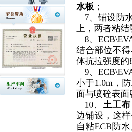
水板
；
7
、铺设
防
上，两者粘结
8
、
ECB\EV
结合部位不得
体抗拉强度的
9
、
ECB\EV
小于
1.0m
，防
面与喷砼表面
10
、
土工布
边铺设，这样
自粘
ECB
防水