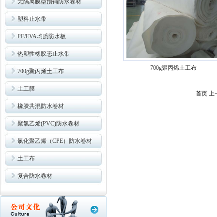
无隔离膜型预铺防水卷材
塑料止水带
PE/EVA均质防水板
热塑性橡胶态止水带
700g聚丙烯土工布
700g聚丙烯土工布
土工膜
首页 上
橡胶共混防水卷材
聚氯乙烯(PVC)防水卷材
氯化聚乙烯（CPE）防水卷材
土工布
复合防水卷材