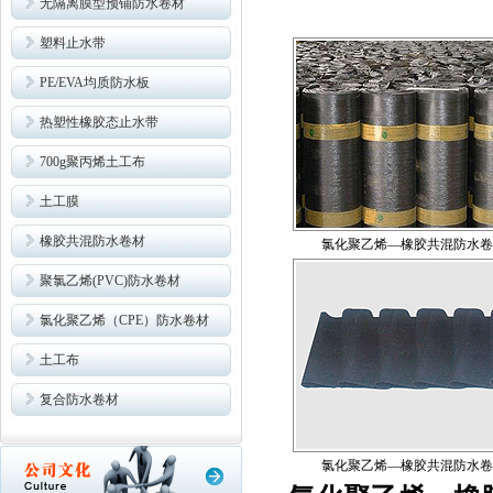
无隔离膜型预铺防水卷材
塑料止水带
PE/EVA均质防水板
热塑性橡胶态止水带
700g聚丙烯土工布
土工膜
橡胶共混防水卷材
氯化聚乙烯―橡胶共混防水卷材
聚氯乙烯(PVC)防水卷材
氯化聚乙烯（CPE）防水卷材
土工布
复合防水卷材
氯化聚乙烯―橡胶共混防水卷材