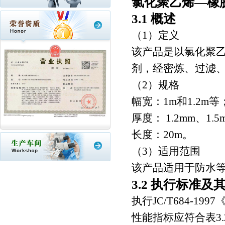
氯化聚乙烯―橡
3.1 概述
（1）定义
该产品是以氯化聚
剂，经密炼、过滤
（2）规格
幅宽：1m和1.2m等
厚度： 1.2mm、1.5
长度：20m。
（3）适用范围
该产品适用于防水等
3.2 执行标准
执行JC/T684-
性能指标应符合表3.