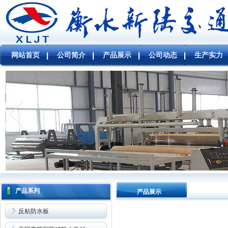
网站首页
公司简介
产品展示
公司动态
生产实力
产品系列
产品展示
反粘防水板