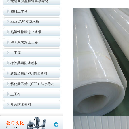
无隔离膜型预铺防水卷材
塑料止水带
PE/EVA均质防水板
热塑性橡胶态止水带
700g聚丙烯土工布
土工膜
橡胶共混防水卷材
聚氯乙烯(PVC)防水卷材
氯化聚乙烯（CPE）防水卷材
土工布
复合防水卷材