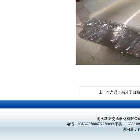
上一个产品：
高分子自粘
衡水新陆交通器材有限公
电话：0318-2256667/2250099 手机：13333188
访问量：18