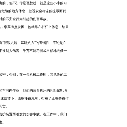
出的，但不知你是否想过，就是这些小小的习
有危险的地方休息；忽视安全标志的提示而我
时的不安全行为引起的伤害事故。
气热，李某有点发困，他就靠在栏杆上休息，结果
“眼观六路，耳听八方”的警惕性，不论是在
不被别人伤害，千万不能习惯成自然地去做一
紧密，否则，在一台机械工作时，其危险的工
米的车间内作业，他们的两台机床的间距仅0．6
高速旋转下，该钢棒被甩弯，打在了正在旁边作
死亡。
防护装置而引发的伤害事故。在工作中，我们
生。