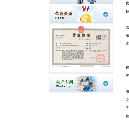
联
起
成
械
体
程
应
1
用
没
手
验