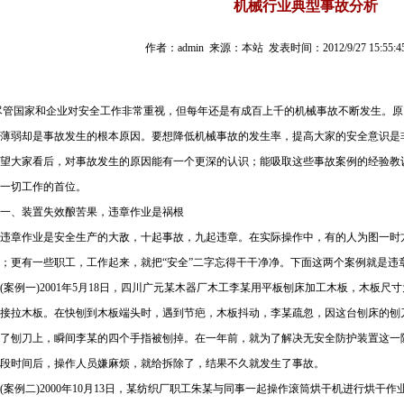
机械行业典型事故分析
作者：admin 来源：本站 发表时间：2012/9/27 15:55:4
尽管国家和企业对安全工作非常重视，但每年还是有成百上千的机械事故不断发生。原
薄弱却是事故发生的根本原因。要想降低机械事故的发生率，提高大家的安全意识是
望大家看后，对事故发生的原因能有一个更深的认识；能吸取这些事故案例的经验教
一切工作的首位。
一、装置失效酿苦果，违章作业是祸根
违章作业是安全生产的大敌，十起事故，九起违章。在实际操作中，有的人为图一时
；更有一些职工，工作起来，就把“安全”二字忘得干干净净。下面这两个案例就是违
案例一)2001年5月18日，四川广元某木器厂木工李某用平板刨床加工木板，木板尺寸为3
接拉木板。在快刨到木板端头时，遇到节疤，木板抖动，李某疏忽，因这台刨床的刨
了刨刀上，瞬间李某的四个手指被刨掉。在一年前，就为了解决无安全防护装置这一
段时间后，操作人员嫌麻烦，就给拆除了，结果不久就发生了事故。
案例二)2000年10月13日，某纺织厂职工朱某与同事一起操作滚筒烘干机进行烘干作