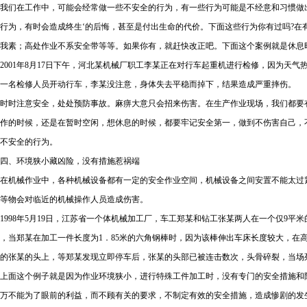
我们在工作中，可能会经常做一些不安全的行为，有一些行为可能是不经意和习惯做
行为，有时会造成终生‘的后悔，甚至是付出生命的代价。下面这些行为你有过吗?在
我素；高处作业不系安全带等等。如果你有，就赶快改正吧。下面这个案例就是休息
001年8月17日下午，河北某机械厂职工李某正在对行车起重机进行检修，因为天
一名检修人员开动行车，李某没注意，身体失去平稳而掉下，结果造成严重摔伤。
时注意安全，处处预防事故。麻痹大意只会招来伤害。在生产作业现场，我们都要有
作的时候，还是在暂时空闲，想休息的时候，都要牢记安全第一，做到不伤害自己，
不安全的行为。
四、环境狭小藏凶险，没有措施惹祸端
在机械作业中，各种机械设备都有一定的安全作业空间，机械设备之间安置不能太过
等物会对临近的机械操作人员造成伤害。
998年5月19日，江苏省一个体机械加工厂，车工郑某和钻工张某两人在一个仅9平
，当郑某在加工一件长度为1．85米的六角钢棒时，因为该棒伸出车床长度较大，在
的张某的头上，等郑某发现立即停车后，张某的头部已被连击数次，头骨碎裂，当场
上面这个例子就是因为作业环境狭小，进行特殊工件加工时，没有专门的安全措施和
万不能为了眼前的利益，而不顾有关的要求，不制定有效的安全措施，造成惨剧的发