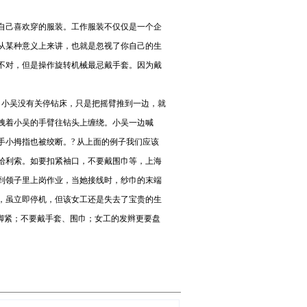
自己喜欢穿的服装。工作服装不仅仅是一个企
从某种意义上来讲，也就是忽视了你自己的生
不对，但是操作旋转机械最忌戴手套。因为戴
时，小吴没有关停钻床，只是把摇臂推到一边，就
拽着小吴的手臂往钻头上缠绕。小吴一边喊
小拇指也被绞断。? 从上面的例子我们应该
拾利索。如要扣紧袖口，不要戴围巾等，上海
到领子里上岗作业，当她接线时，纱巾的末端
，虽立即停机，但该女工还是失去了宝贵的生
脚紧；不要戴手套、围巾；女工的发辫更要盘