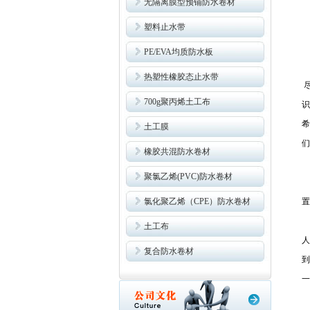
无隔离膜型预铺防水卷材
塑料止水带
PE/EVA均质防水板
热塑性橡胶态止水带
700g聚丙烯土工布
识
希
土工膜
们
橡胶共混防水卷材
聚氯乙烯(PVC)防水卷材
氯化聚乙烯（CPE）防水卷材
置
(
土工布
人
复合防水卷材
到
一
(