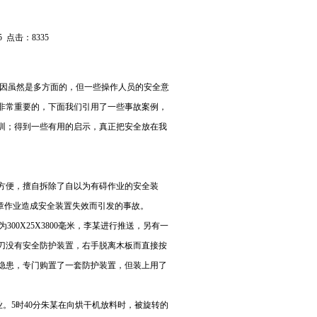
5 点击：8335
因虽然是多方面的，但一些操作人员的安全意
非常重要的，下面我们引用了一些事故案例，
训；得到一些有用的启示，真正把安全放在我
方便，擅自拆除了自以为有碍作业的安全装
章作业造成安全装置失效而引发的事故。
00X25X3800毫米，李某进行推送，另有一
刀没有安全防护装置，右手脱离木板而直接按
隐患，专门购置了一套防护装置，但装上用了
业。5时40分朱某在向烘干机放料时，被旋转的