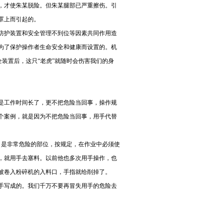
，才使朱某脱险。但朱某腿部已严重擦伤。引
罩上而引起的。
防护装置和安全管理不到位等因素共同作用造
为了保护操作者生命安全和健康而设置的。机
全装置后，这只“老虎”就随时会伤害我们的身
是工作时间长了，更不把危险当回事，操作规
个案例，就是因为不把危险当回事，用手代替
料口是非常危险的部位，按规定，在作业中必须使
，就用手去塞料。以前他也多次用手操作，也
被卷入粉碎机的入料口，手指就给削掉了。
手写成的。我们千万不要再冒失用手的危险去