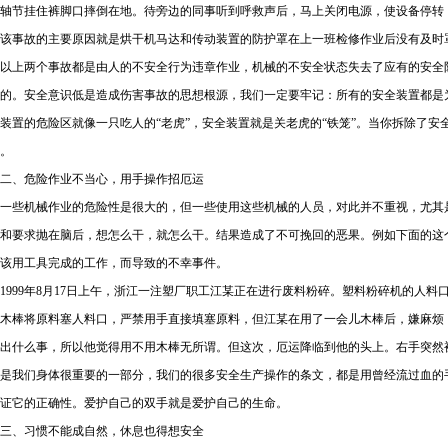
轴节挂住裤脚口摔倒在地。待旁边的同事听到呼救声后，马上关闭电源，使设备停转
该事故的主要原因就是烘干机马达和传动装置的防护罩在上一班检修作业后没有及时
以上两个事故都是由人的不安全行为违章作业，机械的不安全状态失去了应有的安全
的。安全意识低是造成伤害事故的思想根源，我们一定要牢记：所有的安全装置都是
装置的危险区就像一只吃人的“老虎”，安全装置就是关老虎的“铁笼”。当你拆除了安
。
二、危险作业不当心，用手操作招厄运
一些机械作业的危险性是很大的，但一些使用这些机械的人员，对此并不重视，尤其
和要求抛在脑后，想怎么干，就怎么干。结果造成了不可挽回的恶果。例如下面的这
该用工具完成的工作，而导致的不幸事件。
999年8月17日上午，浙江一注塑厂职工江某正在进行废料粉碎。塑料粉碎机的人
木棒将原料塞人料口，严禁用手直接填塞原料，但江某在用了一会儿木棒后，嫌麻烦
出什么事，所以他觉得用不用木棒无所谓。但这次，厄运降临到他的头上。右手突然
是我们身体很重要的一部分，我们的很多安全生产操作的条文，都是用曾经流过血的
证它的正确性。爱护自己的双手就是爱护自己的生命。
三、习惯不能成自然，休息也得想安全