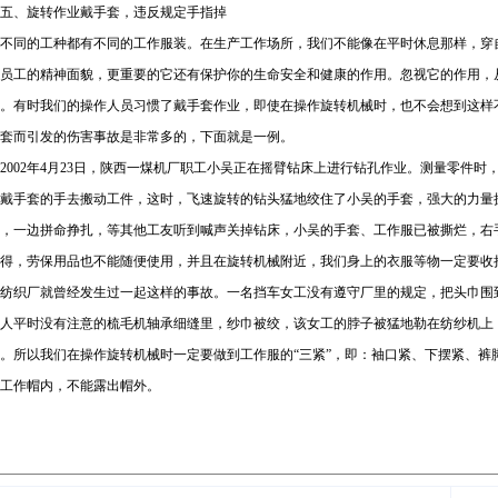
五、旋转作业戴手套，违反规定手指掉
不同的工种都有不同的工作服装。在生产工作场所，我们不能像在平时休息那样，穿
员工的精神面貌，更重要的它还有保护你的生命安全和健康的作用。忽视它的作用，
。有时我们的操作人员习惯了戴手套作业，即使在操作旋转机械时，也不会想到这样
套而引发的伤害事故是非常多的，下面就是一例。
002年4月23日，陕西一煤机厂职工小吴正在摇臂钻床上进行钻孔作业。测量零件
戴手套的手去搬动工件，这时，飞速旋转的钻头猛地绞住了小吴的手套，强大的力量
，一边拼命挣扎，等其他工友听到喊声关掉钻床，小吴的手套、工作服已被撕烂，右手
得，劳保用品也不能随便使用，并且在旋转机械附近，我们身上的衣服等物一定要收
纺织厂就曾经发生过一起这样的事故。一名挡车女工没有遵守厂里的规定，把头巾围
人平时没有注意的梳毛机轴承细缝里，纱巾被绞，该女工的脖子被猛地勒在纺纱机上
。所以我们在操作旋转机械时一定要做到工作服的“三紧”，即：袖口紧、下摆紧、裤
工作帽内，不能露出帽外。