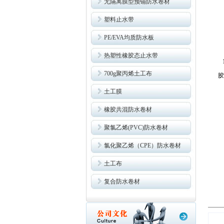
无隔离膜型预铺防水卷材
塑料止水带
PE/EVA均质防水板
热塑性橡胶态止水带
1
700g聚丙烯土工布
胶
土工膜
橡胶共混防水卷材
聚氯乙烯(PVC)防水卷材
氯化聚乙烯（CPE）防水卷材
土工布
复合防水卷材