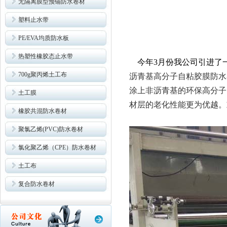
无隔离膜型预铺防水卷材
塑料止水带
PE/EVA均质防水板
热塑性橡胶态止水带
今年3月份我公司引进了
700g聚丙烯土工布
沥青基高分子自粘胶膜防水
涂上非沥青基的环保高分子
土工膜
材层的老化性能更为优越。
橡胶共混防水卷材
聚氯乙烯(PVC)防水卷材
氯化聚乙烯（CPE）防水卷材
土工布
复合防水卷材